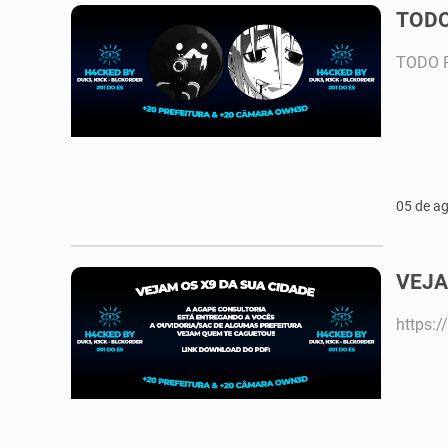
TODO
TODO 
05 de a
VEJA
https: