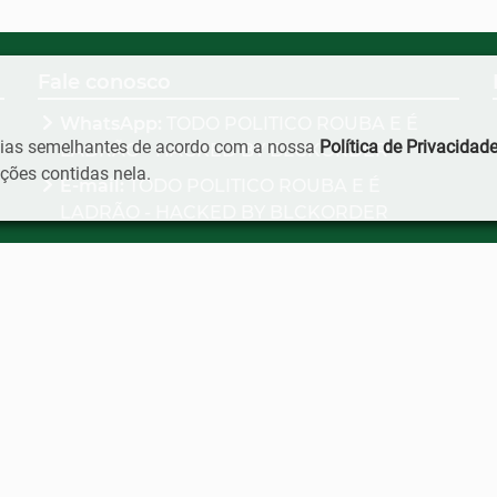
Fale conosco
WhatsApp:
TODO POLITICO ROUBA E É
ogias semelhantes de acordo com a nossa
Política de Privacidad
LADRÃO - HACKED BY BLCKORDER
ões contidas nela.
E-mail:
TODO POLITICO ROUBA E É
LADRÃO - HACKED BY BLCKORDER
BLCKORDER