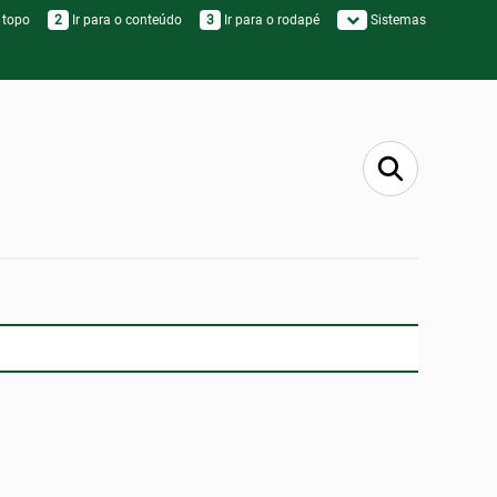
 topo
2
Ir para o conteúdo
3
Ir para o rodapé
Sistemas