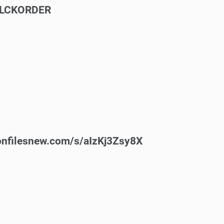
BLCKORDER
nfilesnew.com/s/aIzKj3Zsy8X