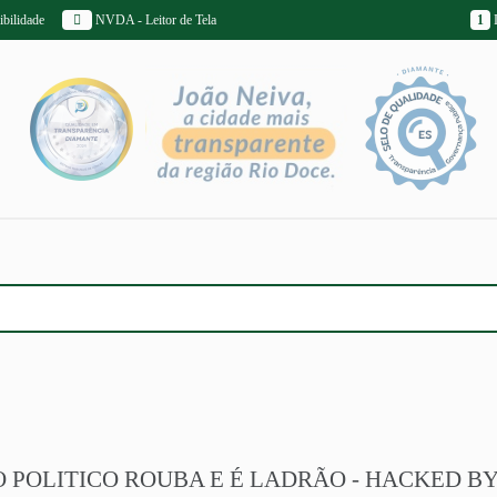
bilidade
NVDA - Leitor de Tela
1
I
 POLITICO ROUBA E É LADRÃO - HACKED B