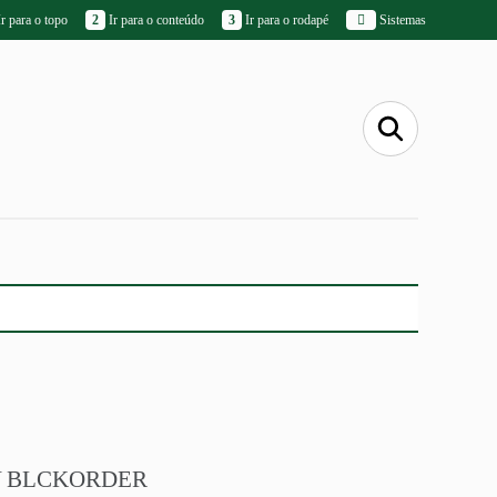
r para o topo
2
Ir para o conteúdo
3
Ir para o rodapé
Sistemas
Y BLCKORDER