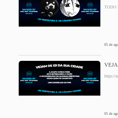
TODO 
05 de ag
VEJA
https:/
05 de ag