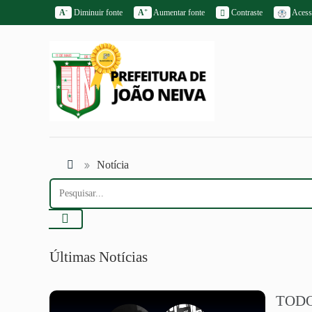
-
+
A
Diminuir fonte
A
Aumentar fonte
Contraste
Acessi
Notícia
Últimas Notícias
TODO