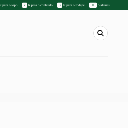
r para o topo
2
Ir para o conteúdo
3
Ir para o rodapé
Sistemas