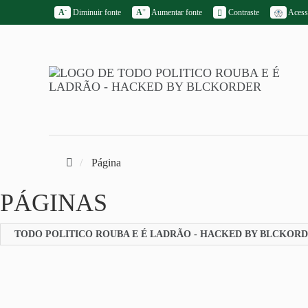
-
+
A
Diminuir fonte
A
Aumentar fonte
Contraste
Acessi
Página
PÁGINAS
TODO POLITICO ROUBA E É LADRÃO - HACKED BY BLCKOR